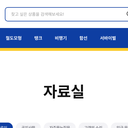
철도모형
탱크
비행기
함선
서바이벌
자료실
자료실
공지사항
자주묻는질문
고객의 소리
입금 